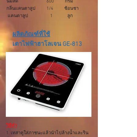
นมสด 600 กรัม
กลิ่นแคนตาลูป 1/4 ช้อนชา
แคนตาลูป 1 ลูก
ผลิตภัณฑ์ที่ใช้
เตาไฟฟ้าฮาโลเจน GE-813
วิธีทำ
1. เทสาคูใส่ภาชนะแล้วนำไปล้างน้ำและริน