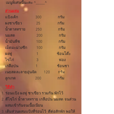
เมนูพิเศษนี้นะคะ ^_____^
ส่วนผสม
แป้งเค้ก 300 กรัม
ผงชาเขียว 25 กรัม
น้ำตาลทราย 250 กรัม
นมสด 200 กรัม
น้ำมันพืช 100 กรัม
เม็ดมะม่วงซีก 100 กรัม
ผงฟู 1 ช้อนโต๊ะ
ไข่ไก่ 3 ฟอง
เกลือป่น 1 ช้อนชา
เนยสดละลายอุ่นจัด 120 กรัม
ลูกเกด 200 กรัม
วิธีทำ
ร่อนแป้ง ผงฟู ชาเขียว รวมกัน พักไว้
ตีไข่ไก่ น้ำตาลทราย เกลือป่น นมสด จนส่วน
ผสมเข้ากันจนเนื้อเนียน
เติมส่วนผสมแป้งที่ร่อนไว้ ตีต่อสักพัก พอให้