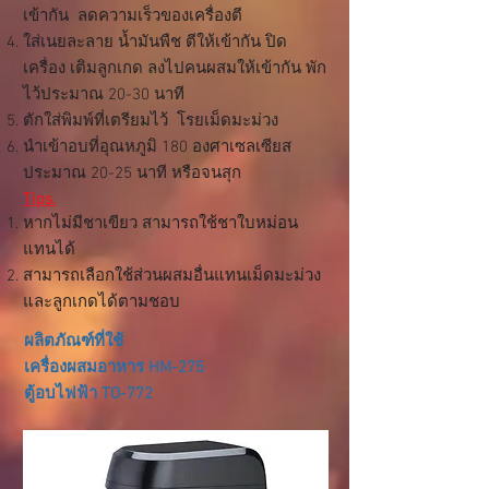
เข้ากัน ลดความเร็วของเครื่องตี
ใส่เนยละลาย น้ำมันพืช ตีให้เข้ากัน ปิด
เครื่อง เติมลูกเกด ลงไปคนผสมให้เข้ากัน พัก
ไว้ประมาณ 20-30 นาที
ตักใส่พิมพ์ที่เตรียมไว้ โรยเม็ดมะม่วง
นำเข้าอบที่อุณหภูมิ 180 องศาเซลเซียส
ประมาณ 20-25 นาที หรือจนสุก
Tips.
หากไม่มีชาเขียว สามารถใช้ชาใบหม่อน
แทนได้
สามารถเลือกใช้ส่วนผสมอื่นแทนเม็ดมะม่วง
และลูกเกดได้ตามชอบ
ผลิตภัณฑ์ที่ใช้
เครื่องผสมอาหาร HM-275
ตู้อบไฟฟ้า TO-772