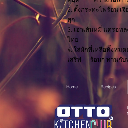
หยุด ความร้อน กรองผ
2. ตั้งกระทะไฟร้อน เจ
สุก
3. เอาเส้นหมี่ แครอทลง
ไทย
4. ใส่ผักที่เหลือทั้งหม
เสริฟ ร้อนๆ ทานกับพริก
Home
Recipes