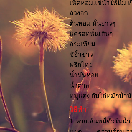
เห็ดหอมแช่น้ำให้นิ่ม
ถั่วงอก 1 
ต้นหอม หั่นยาว
แครอทหั่นเส้นๆ 
กระเทียม 
ซี่อิ้วขาว
พริกไทย
น้ำมันหอย 
น้ำตาล 1
หมูแดง กับไก่หมักน้ำม
วิธีทำ
1. ลวกเส้นหมี่ซั่วในน้