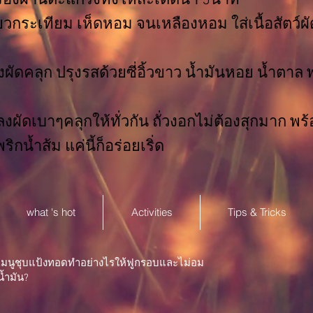
่านตะแกรงทิ้งให้สะเด็ดน้ำ 5นาที
ียวกระเทียม เห็ดหอม จนเหลืองหอม ใส่เนื้อสัตว์ผ
ผัดคลุก ปรุงรสด้วยซี่อิ้วขาว น้ำมันหอย น้ำตาล 
ดลงผัดเบาๆคลุกให้ทั่วกัน ถั่วงอกไม่ต้องสุกมาก พร
น้ำส้ม แค่นี้ก็อร่อยเริ่ด
what 's hot
Activities
Tips & Tricks
เมนูชุบแป้งทอดทำอย่างไรให้ฟูกรอบและไม่อม
น้ำมัน?