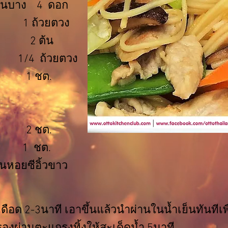
 หั่นบาง 4 ดอก
ถ้วยตวง
ๆ 2 ต้น
1/4 ถ้วยตวง
1 ชต.
2 ชต.
 ชต.
ันหอยซีอิ้วขาว
ำเดือด 2-3นาที เอาขึ้นแล้วนำผ่านในน้ำเย็นทันทีเพื