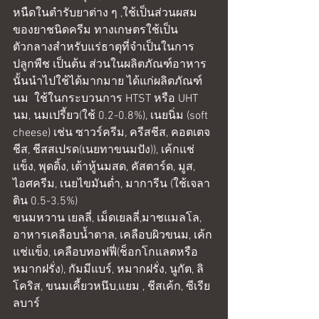
หนืดในตำรับยาต่าง ๆ ,ใช้เป็นส่วนผสม
ของยาชนิดครีม ทางเกษตรใช้เป็น
ตัวกลางสำหรับแร่ธาตุที่จำเป็นในการ
ปลูกพืช เป็นต้น ส่วนในผลิตภัณฑ์อาหาร
นั้นนำไปใช้ได้มากมาย ได้แก่ผลิตภัณฑ์
นม  ใช้ในกระบวนการ HTST หรือ UHT 
นม, นมเปรี้ยว(ใช้ 0.2-0.8%), เนยนิ่ม (soft 
cheese) เช่น ซาวร์ครีม, ครีสชีส, คอตเตจ
ชีส, ชีสสเปรด(เนยทาขนมปัง)), เค้กแช่
แข็ง, พุดดิ้ง, เต้าหู้นมสด, คัสตาร์ด, มูส, 
ไอศครีม, เนยไขมันต่ำ, มาการีน (ใช้เจลา
ติน 0.5-3.5%)
ขนมหวาน เยลลี่, เม็ดเยลลี่,มาชแมลโล, 
อาหารเคลือบน้ำตาล, เคลือบผิวขนม, เค้ก
แช่แข็ง, เคลือบทอฟฟี่(ช็อกโกแลตหรือ
หมากฝรั่ง), กัมมีแบร์, หมากฝรั่ง, นูกัต, ลิ
โคริส, ขนมเคี้ยวหนึบ,แยม , ชีสเค้ก, ซีเรีย
ลบาร์