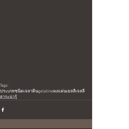
Tags:
ประเภท
ชนิด
เจลาติน
gelatine
ผง
แผ่น
เยลลี่
เจลลี่
สาระน่ารู้