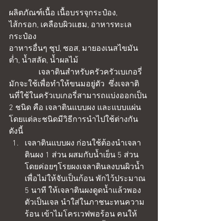
ผลิตภัณฑ์เนื้อ เนื้อบรรจุกระป๋อง, 
ไส้กรอก, เคลือบผิวแฮม, อาหารทะเล
กระป๋อง
อาหารอื่นๆ ซุป, ซอส, มายองเนสไขมัน
ต่ำ, น้ำสลัด, น้ำผลไม้
               เจลาตินสำหรับครัวครัวเบเกอรี่
มักจะใช้เพื่อทำให้ขนมอยู่ตัว  ซึ่งเจลาติ
นที่ใช้ในครัวเบเกอรี่สามารถแบ่งออกเป็น 
2 ชนิด คือ เจลาตินแบบผง และแบบแผ่น 
โดยแต่ละชนิดมีวิธีการนำไปใช้ต่างกัน
ดังนี้ 
เจลาตินแบบผง ก่อนใช้ต้องนำเจลา
ตินผง 1 ส่วน ผสมกับน้ำเย็น 5 ส่วน 
โดยค่อยๆโรยผงเจลาตินลงบนผิวน้ำ
เพื่อไม่ให้จับเป็นก้อน พักไว้ประมาณ 
5 นาที ให้เจลาตินผงดูดน้ำแล้วพอง
ตัวเป็นเจล นำใส่ในภาชนะทนความ
ร้อน เข้าไมโครเวฟพอร้อน คนให้