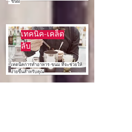
- ขนม
เทคนิค-เคล็ด
ลับ
เทตนิคการทำอาหาร-ขนม ที่จะช่วยให้
ง่ายขึ้นสำหรับคุณ