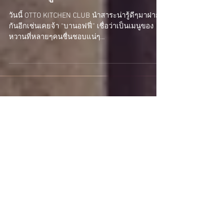
ข้อน่ารู้เกี่ยวกับบานอฟฟี่
วันนี้ OTTO KITCHEN CLUB นำสาระน่ารู้ดีๆมาฝาก
กันอีกเช่นเคยจ้า “บานอฟฟี่” เชื่อว่าเป็นเมนูของ
หวานที่หลายๆคนชื่นชอบแน่ๆ...
Recent Posts
เมนูชุบแป้งทอดทำอย่างไร
ให้ฟูกรอบและไม่อมน้ำมัน?
Apr 27, 2018