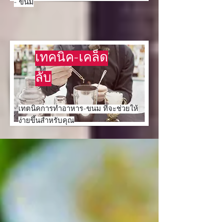
- ขนม
เทคนิค-เคล็ด
ลับ
เทตนิคการทำอาหาร-ขนม ที่จะช่วยให้
ง่ายขึ้นสำหรับคุณ