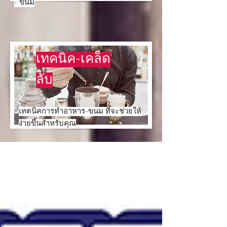
- ขนม
เทคนิค-เคล็ด
ลับ
เทตนิคการทำอาหาร-ขนม ที่จะช่วยให้
ง่ายขึ้นสำหรับคุณ