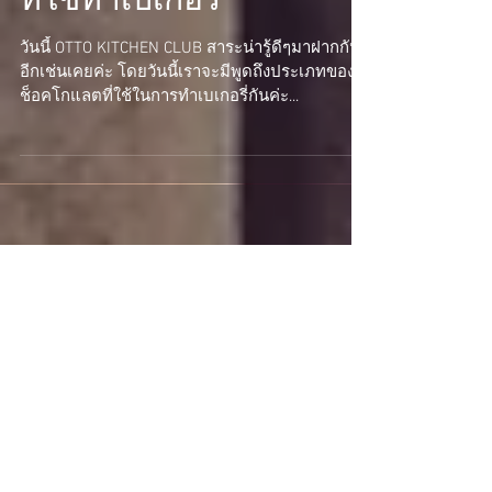
ประเภทของช็อกโกแลต
ที่ใช้ทำเบเกอรี่
วันนี้ OTTO KITCHEN CLUB สาระน่ารู้ดีๆมาฝากกัน
อีกเช่นเคยค่ะ โดยวันนี้เราจะมีพูดถึงประเภทของ
ช็อคโกแลตที่ใช้ในการทำเบเกอรี่กันค่ะ...
Recent Posts
เมนูชุบแป้งทอดทำอย่างไร
ให้ฟูกรอบและไม่อมน้ำมัน?
Apr 27, 2018