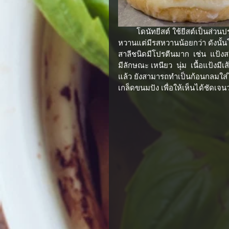
         โดนัทยีสต์ ใช้ยีสต์เป็นส่วนประกอบในการหมักแป้งให้ขึ้นฟู โดยทั่วไปมีสูตรเหมือนขนมปัง
หวานแต่มีรสหวานน้อยกว่า ดังนั้นโด
สาลีชนิดมีโปรตีนมาก  เช่น  แป้ง
มีลักษณะ เหนียว  นุ่ม  เนื้อแป้
แล้ว ยังสามารถทำเป็นก้อนกลมใส่
เกล็ดขนมปัง เพื่อให้เห็นได้ชัดเจ