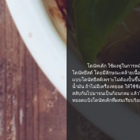
            โดนัทเค้ก ใช้ผงฟูในการหมักแป้งให้ขึ้นฟู  โดนัทเค้กจะมีลักษณะเนื้อที่ละเอียดและแน่นกว่า
โดนัทยีสต์ โดยมีลักษณะคล้ายเนื
แบบโดนัทยีสต์เพราะไม่ต้องปั้นข
น้ำมัน ถ้าไม่มีเครื่องหยอด ให้ใช้
สลับกันไปมาจนเป็นก้อนกลม แล้วใ
หยอดแป้งโดนัทเค้กที่ผสมเรียบร้