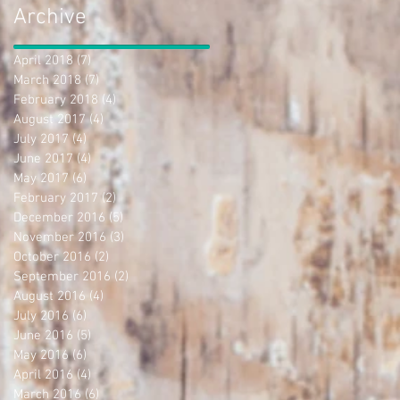
Archive
April 2018
(7)
7 posts
March 2018
(7)
7 posts
February 2018
(4)
4 posts
August 2017
(4)
4 posts
July 2017
(4)
4 posts
June 2017
(4)
4 posts
May 2017
(6)
6 posts
February 2017
(2)
2 posts
December 2016
(5)
5 posts
November 2016
(3)
3 posts
October 2016
(2)
2 posts
September 2016
(2)
2 posts
August 2016
(4)
4 posts
July 2016
(6)
6 posts
June 2016
(5)
5 posts
May 2016
(6)
6 posts
April 2016
(4)
4 posts
March 2016
(6)
6 posts