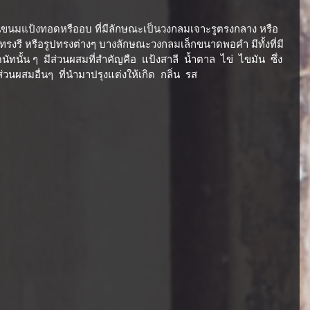
ป็นขนมแป้งทอดหรืออบ ที่มีลักษณะเป็นวงกลมเจาะรูตรงกลาง หรือ
รงรี หรือรูปทรงต่างๆ บางลักษณะวงกลมเล็กขนาดพอคำ มีทั้งที่มี
ัทนั้น ๆ  มีส่วนผสมที่สำคัญคือ  แป้งสาลี  น้ำตาล  ไข่  ไขมัน  ซึ่ง
ผสมอื่นๆ  ที่นำมาปรุงแต่งให้เกิด  กลิ่น  รส 