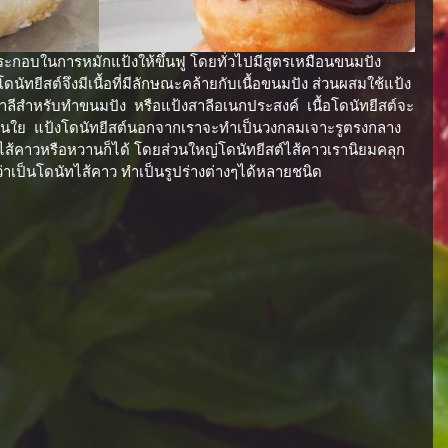
นัทยีสต์จึงมีเนื้อที่มีลักษณะคล้ายกับเนื้อขนมปัง ส่วนผสมใช้แป้ง
สาลีสำหรับทำขนมปัง  หรือแป้งสาลีอเนกประสงค์  เนื้อโดนัทยีสต์จะ
งมีเส้นใย  แป้งโดนัทยีสต์นอกจากเราจะทำเป็นวงกลมเจาะรูตรงกลาง
ไส้คาวหรือหวานก็ได้ โดยส่วนใหญ่โดนัทยีสต์ไส้คาวเรานิยมคลุก
นว่าเป็นโดนัทไส้คาว ทำเป็นรูปร่างต่างๆได้หลายชนิด