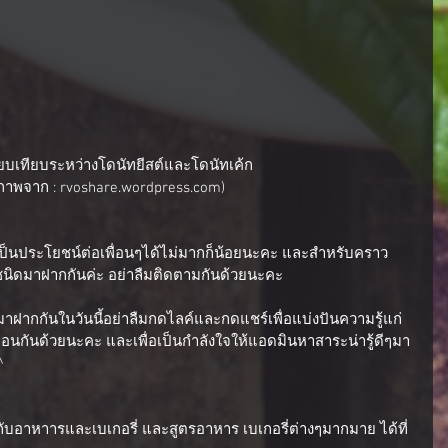
ยบเทียบระหว่างโดนัทยีสต์และโดนัทเค้ก
ปภาพจาก : rvoshare.wordpress.com)
ชนิดมาฝากกันค่ะ อย่าลืมติดตามกันด้วยนะคะ
มาฝากกันในวันนี้อย่าลืมกดไลค์และกดแชร์เพื่อแบ่งปันความรู้แก่
มือนกันด้วยนะคะ และเพื่อเป็นกำลังใจให้แอดมินหาสาระน่ารู้ดีๆมา
^
วกับอาหาารและเบเกอรี่ และสูตรอาหาร เบเกอรี่ต่างๆมากมาย ได้ที่ 