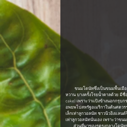
        ขนมโดนัทซึ่งเป็นขนมพื้นเมืองของเนเธอร์แลนด์นั้น เดิมไม่มีรูตรงกลาง แต่เป็นแป้งทอดมีรส
หวาน บางครั้งโรยน้ำตาลด้วย มีชื่อภ
cake) เพราะว่าแป้งข้างนอกกรุบกรอ
อพยพไปสหรัฐอเมริกาในต้นศตวรรษท
เล็กเท่าลูกวอลนัท ชาวนิวอิงแลนด์
เท่าลูกวอลนัทนั่นเอง เพราะว่าขนมน
       ส่วนที่มาของรูตรงกลางโดนัทนั้นถือกำเนิดขึ้นในช่วงครึ่งแรกของศตวรรษที่ 19 โดยนายแฮนสัน 