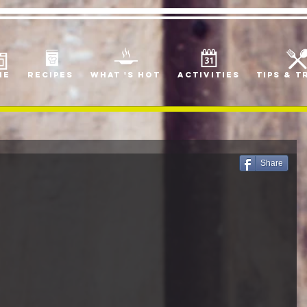
me
Recipes
what 's hot
Activities
Tips & T
Share