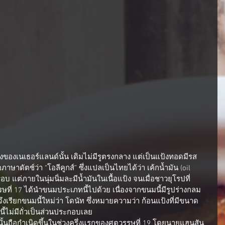
าษาดัตช์ว่า “โอลีคูกส์” ซึ่งแปลเป็นไทยได้ว่า เค้กน้ำมัน (oil 
บ แต่ภายในนุ่มนิ่มละมีน้ำมันในเนื้อแป้ง จนเมื่อชาวยุโรปที่
ี่ 17 ได้นำขนมประเภทนี้ไปด้วย เนื่องจากขนมนี้มีรูปร่างกลม
จึงเรียกขนมนี้ใหม่ว่า โดนัท ซึ่งหมายความว่า ก้อนแป้งที่มีขนาด
ี้ไม่มีถั่วเป็นส่วนประกอบเลย