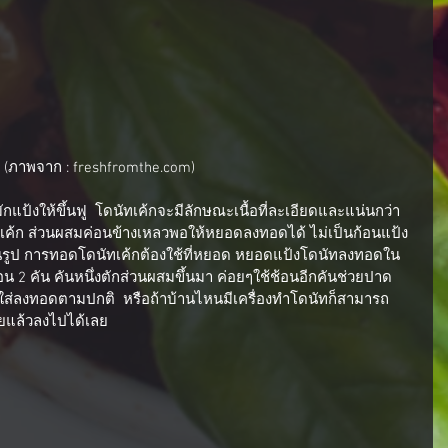
(ภาพจาก : freshfromthe.com)
้อเค้ก ส่วนผสมค่อนข้างเหลวพอให้หยอดลงทอดได้ ไม่เป็นก้อนแป้ง
ึ้นรูป การทอดโดนัทเค้กต้องใช้ที่หยอด หยอดแป้งโดนัทลงทอดใน
ช้อน 2 คัน คันหนึ่งตักส่วนผสมขึ้นมา ค่อยๆใช้ช้อนอีกคันช่วยปาด
ส่ลงทอดตามปกติ  หรือถ้าบ้านไหนมีเครื่องทำโดนัทก็สามารถ
อยแล้วลงไปได้เลย