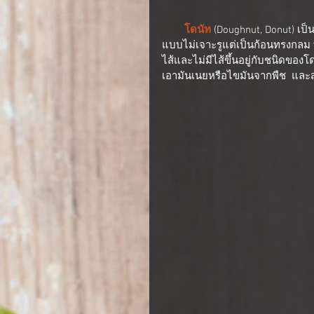
        โดนัท
 (Doughnut, Donut) เ
แบบไม่เจาะรูแต่เป็นก้อนทรงกลม ท
ไส้และไม่มีไส้ขึ้นอยู่กับชนิดของโดน
เอามันเนยหรือไขมันจากพืช  และส่วน