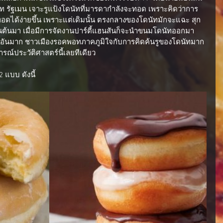
ท รัฐเมน เจาะรูแป้งโดนัทที่มารดากำลังจะทอด เพราะคิดว่าการ
ดได้ง่ายขึ้น เพราะแต่เดิมนั้น ตรงกลางของโดนัทมักจะแฉะ สุก
ป็นต้นมา เมื่อมีการจัดงานปาร์ตี้แฮนสันก็จะนำขนมโดนัทออกมา
ป็นอันมาก ชาวเมืองรอคพอทภาคภูมิใจกับการคิดค้นรูของโดนัทมาก 
รณ์ประวัติศาสตร์นี้เลยทีเดียว
 แบบ ดังนี้