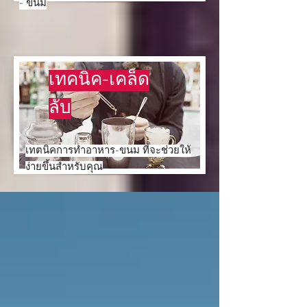
- ขนม
เทคนิค-เคล็ด
ลับ
เทตนิคการทำอาหาร-ขนม ที่จะช่วยให้
ง่ายขึ้นสำหรับคุณ