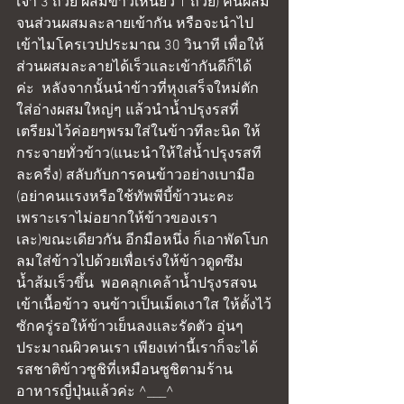
เจ้า 3 ถ้วย ผสมข้าวเหนียว 1 ถ้วย) คนผสม
จนส่วนผสมละลายเข้ากัน หรือจะนำไป
เข้าไมโครเวปประมาณ 30 วินาที เพื่อให้
ส่วนผสมละลายได้เร็วและเข้ากันดีก็ได้
ค่ะ  หลังจากนั้นนำข้าวที่หุงเสร็จใหม่ตัก
ใส่อ่างผสมใหญ่ๆ แล้วนำน้ำปรุงรสที่
เตรียมไว้ค่อยๆพรมใส่ในข้าวทีละนิด ให้
กระจายทั่วข้าว(แนะนำให้ใส่น้ำปรุงรสที
ละครี่ง) สลับกับการคนข้าวอย่างเบามือ 
(อย่าคนแรงหรือใช้ทัพพีบี้ข้าวนะคะ 
เพราะเราไม่อยากให้ข้าวของเรา
เละ)ขณะเดียวกัน อีกมือหนึ่ง ก็เอาพัดโบก
ลมใส่ข้าวไปด้วยเพื่อเร่งให้ข้าวดูดซึม
น้ำส้มเร็วขึ้น  พอคลุกเคล้าน้ำปรุงรสจน
เข้าเนื้อข้าว จนข้าวเป็นเม็ดเงาใส ให้ตั้งไว้
ซักครู่รอให้ข้าวเย็นลงและรัดตัว อุ่นๆ
ประมาณผิวคนเรา เพียงเท่านี้เราก็จะได้
รสชาติข้าวซูชิที่เหมือนซูชิตามร้าน
อาหารญี่ปุ่นแล้วค่ะ ^___^ 