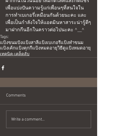
ฝากกันในวันนี้อย่าลืมกดไลค์และกดแชร์
เพื่อแบ่งปันความรู้แก่เพื่อนๆที่สนใจใน
การทำเบเกอรี่เหมือนกันด้วยนะคะ และ
เพื่อเป็นกำลังใจให้แอดมินหาสาระน่ารู้ดีๆ
มาฝากกีนอีกในคราวต่อไปนะคะ ^__^
Tags:
แป้งขนมปัง
แป้งสาลี
แป้งเบเกอรี่
แป้งทำขนม
แป้งเค้ก
แป้งคุกกี้
แป้งหมดอายุ
วิธีดูแป้งหมดอายุ
เทคนิค-เคล็ดลับ
Comments
Write a comment...