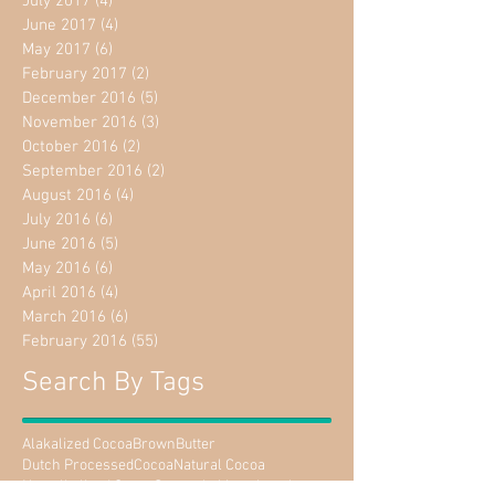
July 2017
(4)
4 posts
June 2017
(4)
4 posts
May 2017
(6)
6 posts
February 2017
(2)
2 posts
December 2016
(5)
5 posts
November 2016
(3)
3 posts
October 2016
(2)
2 posts
September 2016
(2)
2 posts
August 2016
(4)
4 posts
July 2016
(6)
6 posts
June 2016
(5)
5 posts
May 2016
(6)
6 posts
April 2016
(4)
4 posts
March 2016
(6)
6 posts
February 2016
(55)
55 posts
Search By Tags
Alakalized Cocoa
Brown
Butter
Dutch ProcessedCocoa
Natural Cocoa
Non alkalized Cocoa
Sponge
baking chocolate