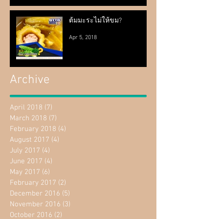
ต้มมะระไม่ให้ขม?
Apr 5, 2018
Archive
April 2018
(7)
7 posts
March 2018
(7)
7 posts
February 2018
(4)
4 posts
August 2017
(4)
4 posts
July 2017
(4)
4 posts
June 2017
(4)
4 posts
May 2017
(6)
6 posts
February 2017
(2)
2 posts
December 2016
(5)
5 posts
November 2016
(3)
3 posts
October 2016
(2)
2 posts