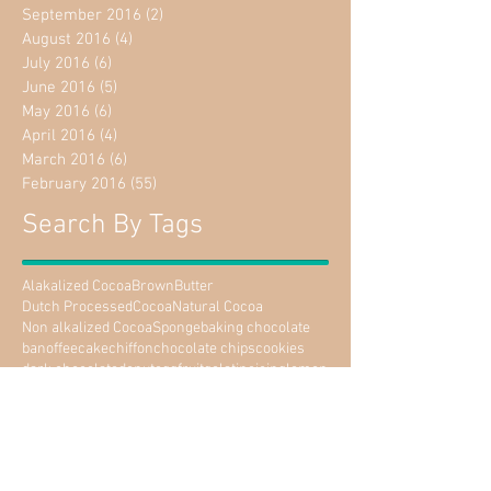
September 2016
(2)
2 posts
August 2016
(4)
4 posts
July 2016
(6)
6 posts
June 2016
(5)
5 posts
May 2016
(6)
6 posts
April 2016
(4)
4 posts
March 2016
(6)
6 posts
February 2016
(55)
55 posts
Search By Tags
Alakalized Cocoa
Brown
Butter
Dutch ProcessedCocoa
Natural Cocoa
Non alkalized Cocoa
Sponge
baking chocolate
banoffee
cake
chiffon
chocolate chips
cookies
dark chocolate
donut
egg
fruit
gelatine
icing
lemon
milk chocolate
otto
pastry
pie
spaghetti
spaghetti spoon
sugar
tart
tarts
tiramisu
unsweetened chocolate
whipping
whipping cream
white chocolate
yeast
กด-คลึงแป้ง
กรอง
กรอบ
กระทะ
กระเด็น