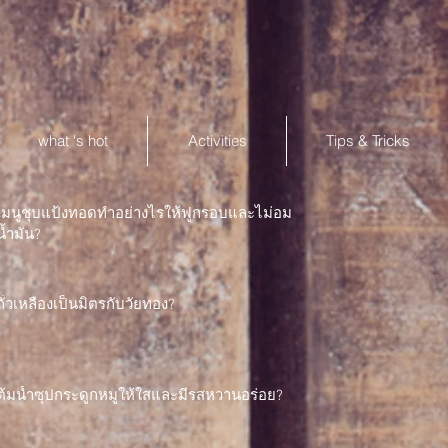
what 's hot
Activities
Tips & Tricks
เมนูชุบแป้งทอดทำอย่างไรให้ฟูกรอบและไม่อม
น้ำมัน?
ถั่วเหลืองเป็นมิตรกับวัยทอง?
ต้มน้ำซุปกระดูกหมูให้ใสและมีรสหวานอร่อย?