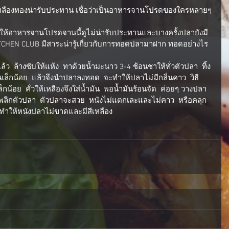
้อาหารจานโปรดจานนี้ดูไม่น่ารับประทานและบางครั้งปลายังมี
KITCHEN CLUB มีสาระน่ารู้เกี่ยวกับการทอดปลามาฝาก ทอดอย่างไร 
เล็กน้อย  แล้วจึงนำปลาลงทอด  จะทำให้ปลาไม่มีกลิ่นคาว  วิธี
กน้อย  คั่วให้เหลืองจึงใส่น้ำมัน  พอน้ำมันร้อนจัด  ค่อยๆ วางปลา  
ลิกตัวปลา  ตัวปลาจะสวย  หนังไม่แตกเละและไม่คาว  หรือคลุก
ทำให้หนังปลาไม่ขาดและมีสีเหลือง