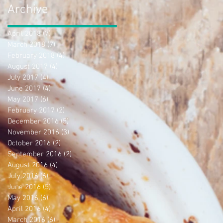
Archive
April 2018
(7)
7 posts
March 2018
(7)
7 posts
February 2018
(4)
4 posts
August 2017
(4)
4 posts
July 2017
(4)
4 posts
June 2017
(4)
4 posts
May 2017
(6)
6 posts
February 2017
(2)
2 posts
December 2016
(5)
5 posts
November 2016
(3)
3 posts
October 2016
(2)
2 posts
September 2016
(2)
2 posts
August 2016
(4)
4 posts
July 2016
(6)
6 posts
June 2016
(5)
5 posts
May 2016
(6)
6 posts
April 2016
(4)
4 posts
March 2016
(6)
6 posts