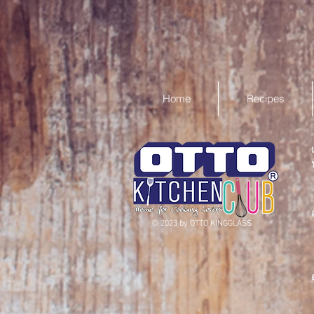
Home
Recipes
©
2023 by OTTO KINGGLASS