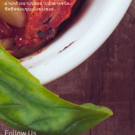
ฉาบกล้วย
ฉาบขนม
ฉาบน้ำตาล
ชนิด
ชีส
ชืฟฟอน
ชุบแป้ง
ช่าง
ซอส
Follow Us