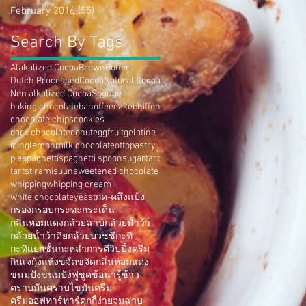
February 2016
(55)
55 posts
Search By Tags
Alakalized Cocoa
Brown
Butter
Dutch ProcessedCocoa
Natural Cocoa
Non alkalized Cocoa
Sponge
baking chocolate
banoffee
cake
chiffon
chocolate chips
cookies
dark chocolate
donut
egg
fruit
gelatine
icing
lemon
milk chocolate
otto
pastry
pie
spaghetti
spaghetti spoon
sugar
tart
tarts
tiramisu
unsweetened chocolate
whipping
whipping cream
white chocolate
yeast
กด-คลึงแป้ง
กรอง
กรอบ
กระทะ
กระเด็น
กลิ่นหอมแดง
กล้วยฉาบ
กล้วยน้ำว้า
กล้วยน้ำว้าดิย
กล้วยบวชชี
กะทิ
กะทิแยกชั้น
กะหล่ำ
การตีวิปปิ้งครีม
กินเจ
กุ้งแห้ง
ขจัด
ขจัดกลิ่นหอมแดง
ขนมปัง
ขนมปังฟู
ขูด
ข้อน่ารู้
ข้าว
คราบมัน
คราบไขมัน
ครีม
ครีมออฟทาร์ทาร์
คุกกี้
ง่าย
จม
ฉาบ